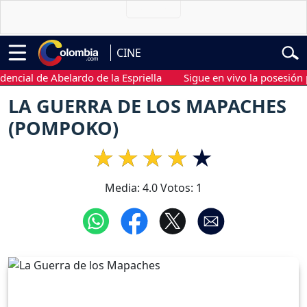
CINE
al de Abelardo de la Espriella
Sigue en vivo la posesión presi
LA GUERRA DE LOS MAPACHES
(POMPOKO)
Media:
4.0
Votos:
1