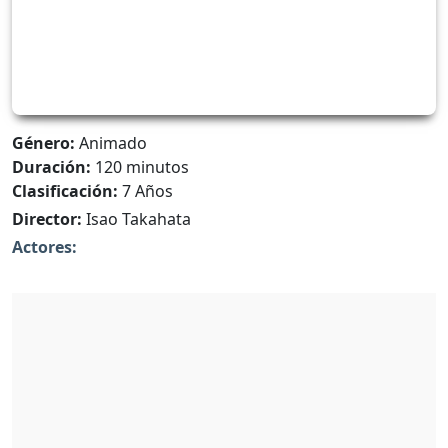
Género:
Animado
Duración:
120 minutos
Clasificación:
7 Años
Director:
Isao Takahata
Actores: