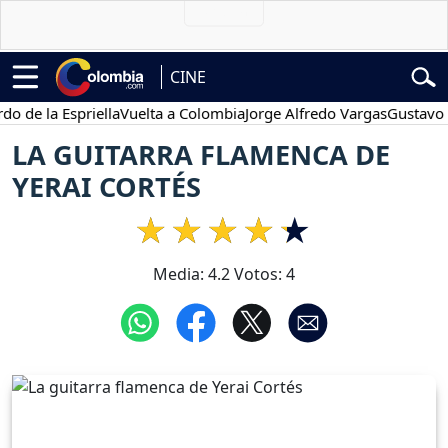
CINE
e la Espriella
Vuelta a Colombia
Jorge Alfredo Vargas
Gustavo Pet
LA GUITARRA FLAMENCA DE
YERAI CORTÉS
Media:
4.2
Votos:
4