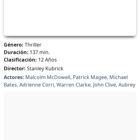
Género:
Thriller
Duración:
137 min.
Clasificación:
12 Años
Director:
Stanley Kubrick
Actores:
Malcolm McDowell, Patrick Magee, Michael
Bates, Adrienne Corri, Warren Clarke, John Clive, Aubrey
Morris, Carl Duering, Paul Farrell, Clive Francis, Michael
Gover, Miriam Karlin, James Marcus, Geoffrey Quigley,
Sheila Raynor, Madge Ryan, Philip Stone, David Prowse