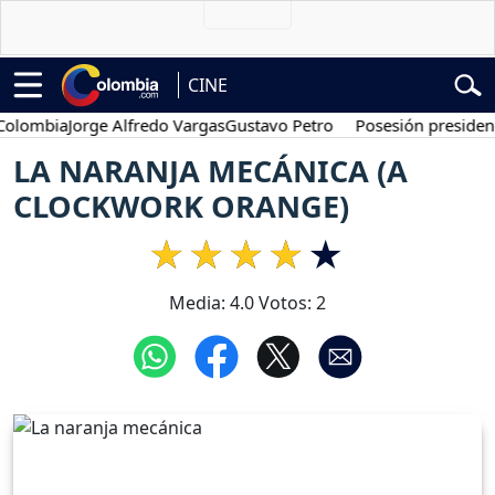
CINE
mbia
Jorge Alfredo Vargas
Gustavo Petro
Posesión presidencial
Ab
LA NARANJA MECÁNICA (A
CLOCKWORK ORANGE)
Media:
4.0
Votos:
2