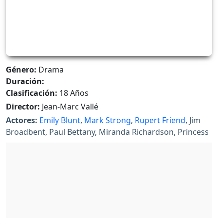
Género:
Drama
Duración:
Clasificación:
18 Años
Director:
Jean-Marc Vallé
Actores:
Emily Blunt
,
Mark Strong
,
Rupert Friend
, Jim
Broadbent, Paul Bettany, Miranda Richardson, Princess
Beatrice, Michaela Brooks, Robert Cambrinus, Jesper
Christensen, Morven Christie, Danny Dalton, James
Fiddy, Alice Glover, Julian Glover, Jeanette Hain, Jo
Hartley, Dave A. Hewitt, Michiel Huisman, Tony Jeeves,
Thomas Kretschmann, Ruth Leah, Johnnie Lyne-Pirkis,
Michael Maloney, Genevieve O'Reilly, David Robb,
Sophie Roberts, Liam Scott, Rachael Stirling, Thomas