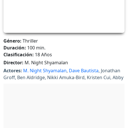
Género:
Thriller
Duración:
100 min.
Clasificación:
18 Años
Director:
M. Night Shyamalan
Actores:
M. Night Shyamalan
,
Dave Bautista
, Jonathan
Groff, Ben Aldridge, Nikki Amuka-Bird, Kristen Cui, Abby
Quinn Y Rupert Grint