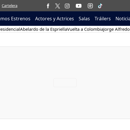
Cartelera
imos Estrenos
Actores y Actrices
Salas
Tráilers
Notici
esidencial
Abelardo de la Espriella
Vuelta a Colombia
Jorge Alfredo