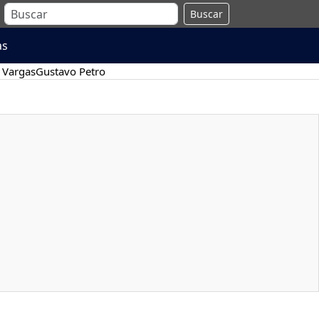
Buscar
as
 Vargas
Gustavo Petro