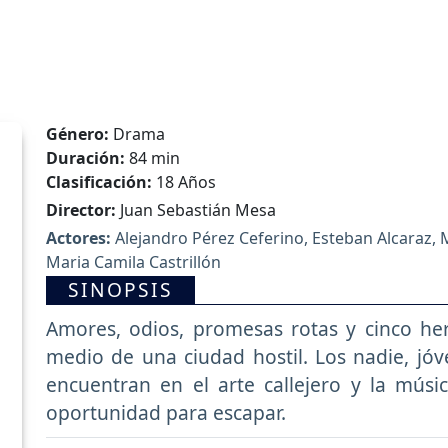
Género:
Drama
Duración:
84 min
Clasificación:
18 Años
Director:
Juan Sebastián Mesa
Actores:
Alejandro Pérez Ceferino, Esteban Alcaraz, Ma
Maria Camila Castrillón
SINOPSIS
Amores, odios, promesas rotas y cinco h
medio de una ciudad hostil. Los nadie, jóve
encuentran en el arte callejero y la músi
oportunidad para escapar.