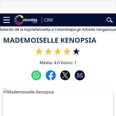
CINE
do de la Espriella
Vuelta a Colombia
Jorge Alfredo Vargas
Gustavo 
MADEMOISELLE KENOPSIA
Media:
4.0
Votos:
1