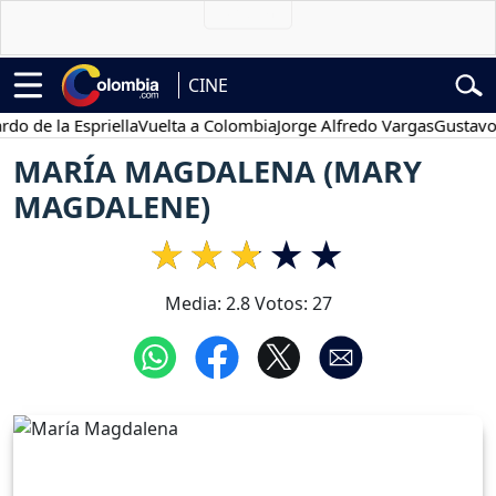
CINE
 la Espriella
Vuelta a Colombia
Jorge Alfredo Vargas
Gustavo Petr
MARÍA MAGDALENA (MARY
MAGDALENE)
Media:
2.8
Votos:
27