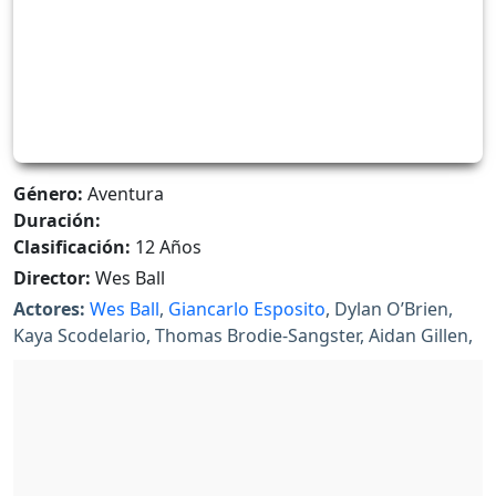
Género:
Aventura
Duración:
Clasificación:
12 Años
Director:
Wes Ball
Actores:
Wes Ball
,
Giancarlo Esposito
, Dylan O’Brien,
Kaya Scodelario, Thomas Brodie-Sangster, Aidan Gillen,
Ki Hong Lee, Barry Pepper, Will Poulter, Patricia Clarkson