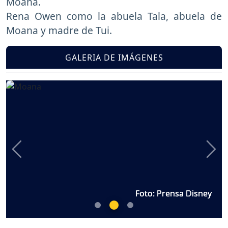
Moana.
Rena Owen como la abuela Tala, abuela de
Moana y madre de Tui.
GALERIA DE IMÁGENES
Previous
Nex
Foto: Prensa Disney
Foto: Prensa Disney
Foto: Prensa Disney