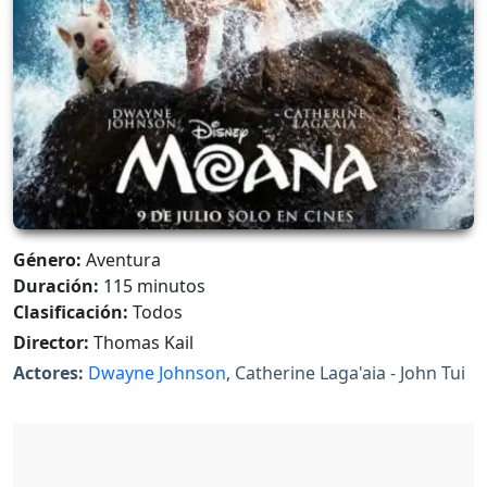
Género:
Aventura
Duración:
115 minutos
Clasificación:
Todos
Director:
Thomas Kail
Actores:
Dwayne Johnson
, Catherine Laga'aia - John Tui