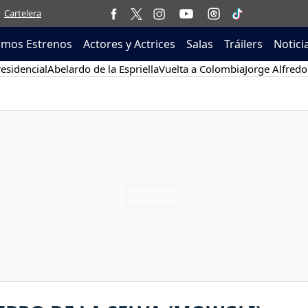
Cartelera
imos Estrenos
Actores y Actrices
Salas
Tráilers
Notici
esidencial
Abelardo de la Espriella
Vuelta a Colombia
Jorge Alfredo