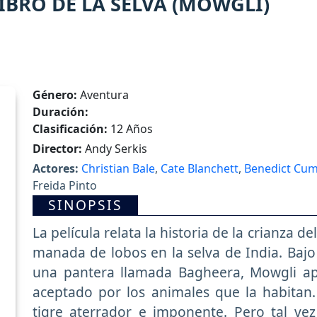
IBRO DE LA SELVA (MOWGLI)
Género:
Aventura
Duración:
Clasificación:
12 Años
Director:
Andy Serkis
Actores:
Christian Bale
,
Cate Blanchett
,
Benedict Cu
Freida Pinto
SINOPSIS
La película relata la historia de la crianza
manada de lobos en la selva de India. Bajo
una pantera llamada Bagheera, Mowgli apr
aceptado por los animales que la habita
tigre aterrador e imponente. Pero tal ve