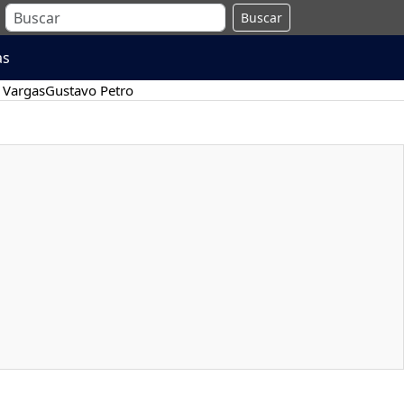
Buscar
as
 Vargas
Gustavo Petro