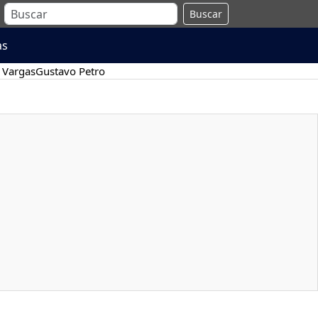
Buscar
as
 Vargas
Gustavo Petro