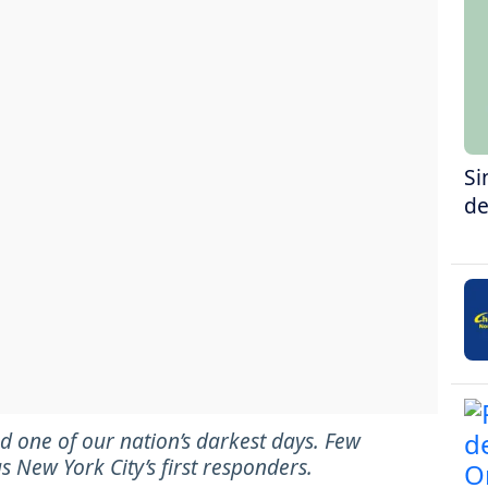
Si
de
 one of our nation’s darkest days. Few
 New York City’s first responders.