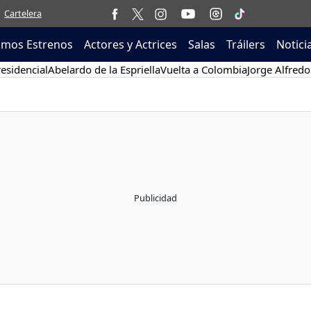
Cartelera
imos Estrenos
Actores y Actrices
Salas
Tráilers
Notici
esidencial
Abelardo de la Espriella
Vuelta a Colombia
Jorge Alfredo