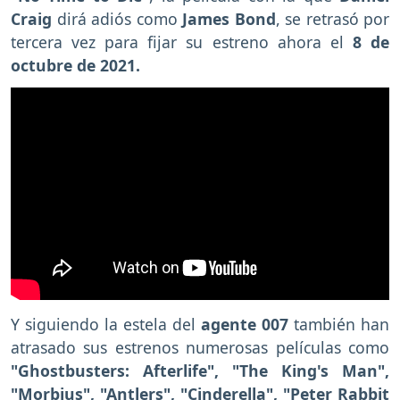
Craig
dirá adiós como
James Bond
, se retrasó por
tercera vez para fijar su estreno ahora el
8 de
octubre de 2021.
Y siguiendo la estela del
agente 007
también han
atrasado sus estrenos numerosas películas como
"Ghostbusters: Afterlife", "The King's Man",
"Morbius", "Antlers", "Cinderella", "Peter Rabbit