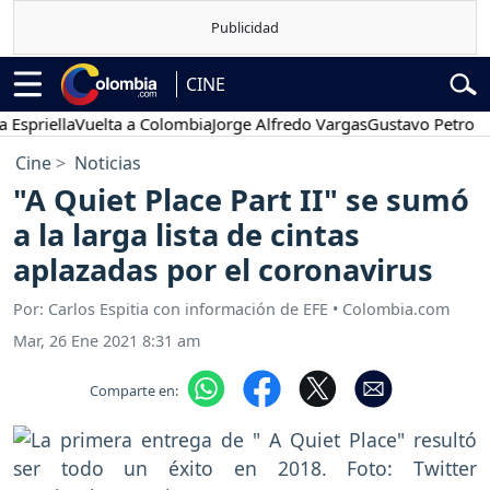
CINE
iella
Vuelta a Colombia
Jorge Alfredo Vargas
Gustavo Petro
Pose
Cine
Noticias
"A Quiet Place Part II" se sumó
a la larga lista de cintas
aplazadas por el coronavirus
Por: Carlos Espitia con información de EFE • Colombia.com
Mar, 26 Ene 2021 8:31 am
Comparte en: