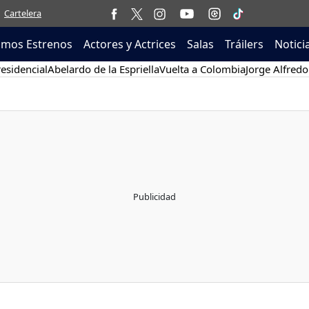
Cartelera
imos Estrenos
Actores y Actrices
Salas
Tráilers
Notici
esidencial
Abelardo de la Espriella
Vuelta a Colombia
Jorge Alfredo