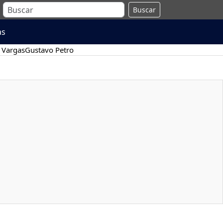
Buscar
as
 Vargas
Gustavo Petro