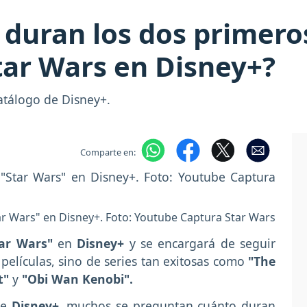
duran los dos primeros
tar Wars en Disney+?
atálogo de Disney+.
Comparte en:
tar Wars" en Disney+. Foto: Youtube Captura Star Wars
ar Wars"
en
Disney+
y se encargará de seguir
películas, sino de series tan exitosas como
"The
t"
y
"Obi Wan Kenobi".
de
Disney+,
muchos se preguntan cuánto duran