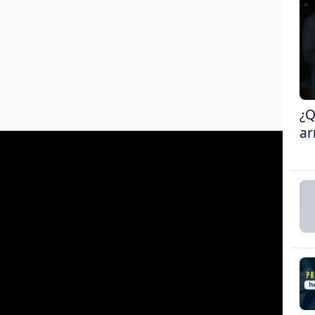
¿Q
ar