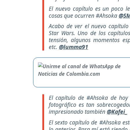
El nuevo capítulo es un poco l
cosas que ocurren #Ahsoka
@SM
Acabo de ver el nuevo capítulo 
Star Wars. Uno de los capítulos
tensión, algunos momentos espec
etc.
@lumma91
El capítulo de #Ahsoka de hoy
fotográfico es tan sobrecogedo
impresionado también
@Kafei_
El sexto capítulo de #Ahsoka est
lo anterior. Para mí está siendo