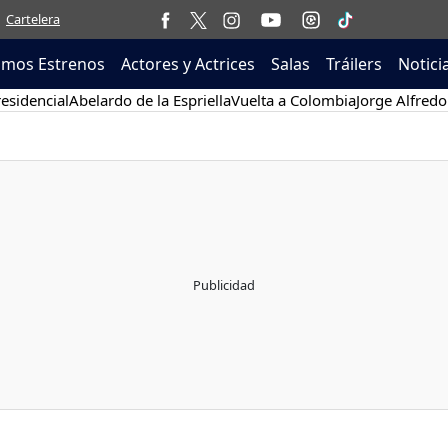
Cartelera
imos Estrenos
Actores y Actrices
Salas
Tráilers
Notici
esidencial
Abelardo de la Espriella
Vuelta a Colombia
Jorge Alfredo