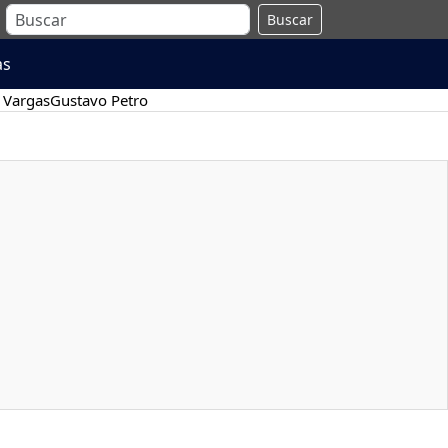
Buscar
as
 Vargas
Gustavo Petro