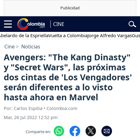
CINE
o de la Espriella
Vuelta a Colombia
Jorge Alfredo Vargas
Gustavo P
Cine
Noticias
Avengers: "The Kang Dinasty"
y "Secret Wars", las próximas
dos cintas de 'Los Vengadores'
serán diferentes a lo visto
hasta ahora en Marvel
Por: Carlos Espitia • Colombia.com
Mar, 26 Jul 2022 12:52 pm
Comparte en: