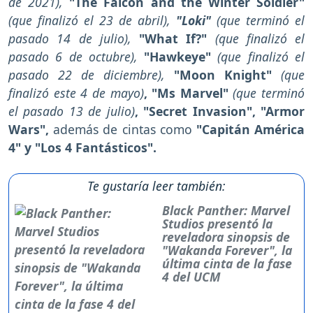
de 2021),
"The Falcon and the Winter Soldier"
(que finalizó el 23 de abril),
"Loki"
(que terminó el
pasado 14 de julio),
"What If?"
(que finalizó el
pasado 6 de octubre),
"Hawkeye"
(que finalizó el
pasado 22 de diciembre),
"Moon Knight"
(que
finalizó este 4 de mayo)
, "Ms Marvel"
(que terminó
el pasado 13 de julio)
, "Secret Invasion", "Armor
Wars",
además de cintas como
"Capitán América
4" y "Los 4 Fantásticos".
Te gustaría leer también:
Black Panther: Marvel
Studios presentó la
reveladora sinopsis de
"Wakanda Forever", la
última cinta de la fase
4 del UCM