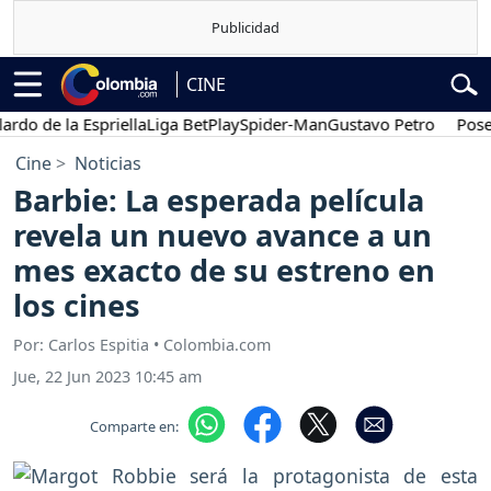
CINE
de la Espriella
Liga BetPlay
Spider-Man
Gustavo Petro
Posesión 
Cine
Noticias
Barbie: La esperada película
revela un nuevo avance a un
mes exacto de su estreno en
los cines
Por: Carlos Espitia • Colombia.com
Jue, 22 Jun 2023 10:45 am
Comparte en: