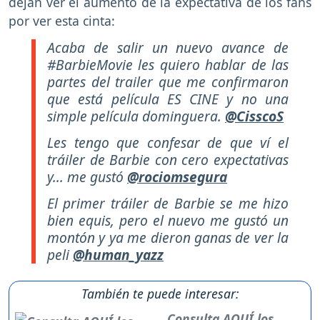
dejan ver el aumento de la expectativa de los fans
por ver esta cinta:
Acaba de salir un nuevo avance de
#BarbieMovie les quiero hablar de las
partes del trailer que me confirmaron
que está película ES CINE y no una
simple película dominguera.
@CisscoS
Les tengo que confesar de que ví el
tráiler de Barbie con cero expectativas
y... me gustó
@rociomsegura
El primer tráiler de Barbie se me hizo
bien equis, pero el nuevo me gustó un
montón y ya me dieron ganas de ver la
peli
@human_yazz
También te puede interesar:
Consulta AQUÍ los