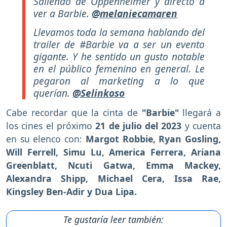
Saliendo de Oppenheimer y directo a
ver a Barbie.
@melaniecamaren
Llevamos toda la semana hablando del
trailer de #Barbie va a ser un evento
gigante. Y he sentido un gusto notable
en el público femenino en general. Le
pegaron al marketing a lo que
querían.
@Selinkoso
Cabe recordar que la cinta de
"Barbie"
llegará a
los cines el próximo
21 de julio del 2023
y cuenta
en su elenco con:
Margot Robbie, Ryan Gosling,
Will Ferrell, Simu Lu, America Ferrera, Ariana
Greenblatt, Ncuti Gatwa, Emma Mackey,
Alexandra Shipp, Michael Cera, Issa Rae,
Kingsley Ben-Adir y Dua Lipa.
Te gustaría leer también: