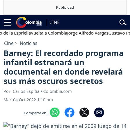
CINE
a Espriella
Vuelta a Colombia
Jorge Alfredo Vargas
Gustavo Petro
Cine
Noticias
Barney: El recordado programa
infantil estrenará un
documental en donde revelará
sus más oscuros secretos
Por: Carlos Espitia • Colombia.com
Mar, 04 Oct 2022 1:10 pm
Comparte en: