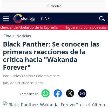
CINE
l de Abelardo de la Espriella
Sigue en vivo la posesión presid
Cine
Noticias
Black Panther: Se conocen las
primeras reacciones de la
crítica hacía "Wakanda
Forever"
Por: Carlos Espitia • Colombia.com
Jue, 27 Oct 2022 9:18 am
Comparte en: