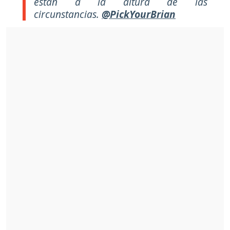
están a la altura de las
circunstancias.
@PickYourBrian