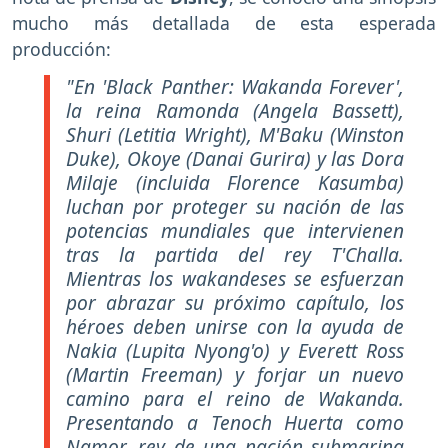
mucho más detallada de esta esperada
producción:
"En 'Black Panther: Wakanda Forever',
la reina Ramonda (Angela Bassett),
Shuri (Letitia Wright), M'Baku (Winston
Duke), Okoye (Danai Gurira) y las Dora
Milaje (incluida Florence Kasumba)
luchan por proteger su nación de las
potencias mundiales que intervienen
tras la partida del rey T'Challa.
Mientras los wakandeses se esfuerzan
por abrazar su próximo capítulo, los
héroes deben unirse con la ayuda de
Nakia (Lupita Nyong'o) y Everett Ross
(Martin Freeman) y forjar un nuevo
camino para el reino de Wakanda.
Presentando a Tenoch Huerta como
Namor, rey de una nación submarina