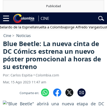
CINE
 de la Espriella
Vuelta a Colombia
Jorge Alfredo Vargas
Gustavo P
Cine
Noticias
Blue Beetle: La nueva cinta de
DC Cómics estrena un nuevo
póster promocional a horas de
su estreno
Por: Carlos Espitia • Colombia.com
Mar, 15 Ago 2023 11:47 am
Comparte en: