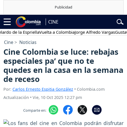
CINE
e la Espriella
Vuelta a Colombia
Jorge Alfredo Vargas
Gustavo Pet
Cine
Noticias
Cine Colombia se luce: rebajas
especiales pa’ que no te
quedes en la casa en la semana
de receso
Por:
Carlos Ernesto Espitia González
• Colombia.com
Actualización
•
Vie, 10 Oct 2025 12:27 pm
Comparte en: