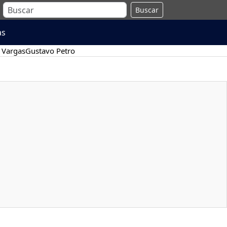
Buscar
as
 Vargas
Gustavo Petro