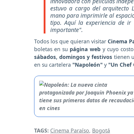
innovadora con películas indepen
estuvo a cargo del arquitecto 
mano para imprimirle al espacio 
tipo. Aquí la experiencia de ir
importante".
Todos los que quieran visitar
Cinema P
boletas en su
página web
y cuyo cost
sábados, domingos y festivos
tienen 
en su cartelera
"Napoleón"
y
"Un Chef 
TAGS:
Cinema Paraíso
,
Bogotá