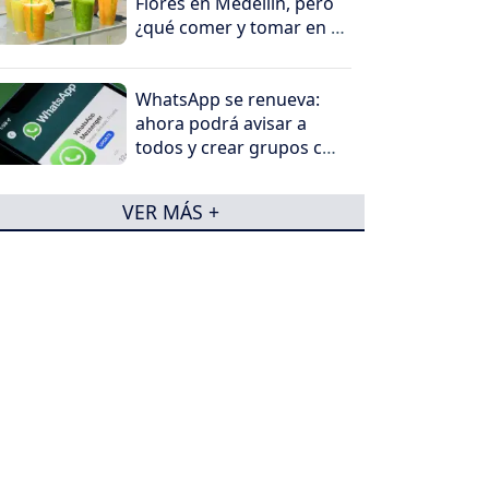
Flores en Medellín, pero
¿qué comer y tomar en el
viaje?
WhatsApp se renueva:
ahora podrá avisar a
todos y crear grupos con
un solo toque
VER MÁS +