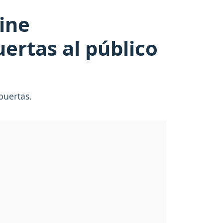
cine
ertas al público
puertas.