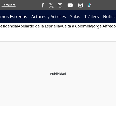
Cartelera
imos Estrenos
Actores y Actrices
Salas
Tráilers
Notici
esidencial
Abelardo de la Espriella
Vuelta a Colombia
Jorge Alfredo