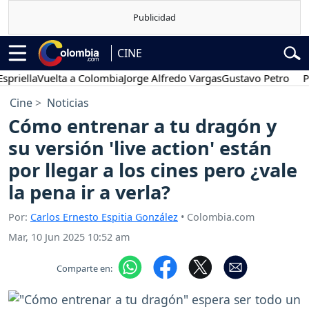
CINE
a
Vuelta a Colombia
Jorge Alfredo Vargas
Gustavo Petro
Posesión
Cine
Noticias
Cómo entrenar a tu dragón y
su versión 'live action' están
por llegar a los cines pero ¿vale
la pena ir a verla?
Por:
Carlos Ernesto Espitia González
• Colombia.com
Mar, 10 Jun 2025 10:52 am
Comparte en: