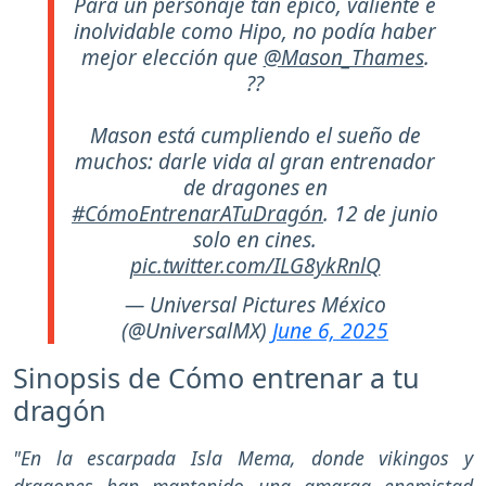
Para un personaje tan épico, valiente e
inolvidable como Hipo, no podía haber
mejor elección que
@Mason_Thames
.
??
Mason está cumpliendo el sueño de
muchos: darle vida al gran entrenador
de dragones en
#CómoEntrenarATuDragón
. 12 de junio
solo en cines.
pic.twitter.com/ILG8ykRnlQ
— Universal Pictures México
(@UniversalMX)
June 6, 2025
Sinopsis de Cómo entrenar a tu
dragón
"En la escarpada Isla Mema, donde vikingos y