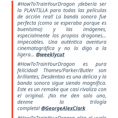
#HowToTrainYourDragon ¡debería ser
la PLANTILLA para todas las películas
de acción real! La banda sonora fue
perfecta (como se esperaba porque es
buenísima) y las imágenes,
especialmente los propios dragones…
impecables. Una auténtica aventura
cinematográfica y no lo digo a la
ligera…
@weeklycut
#HowToTrainYourDragon es pura
felicidad! Thames/Parker/Butler son
brillantes, Desdentao es una delicia y la
banda sonora sigue siendo magnífica.
Este es un remake que casi rivaliza con
el original. ¡No me den solo uno,
denme la trilogía
completa!
@GeorgeAlexClark
#HowToTrainYourDragon alza el vuelo