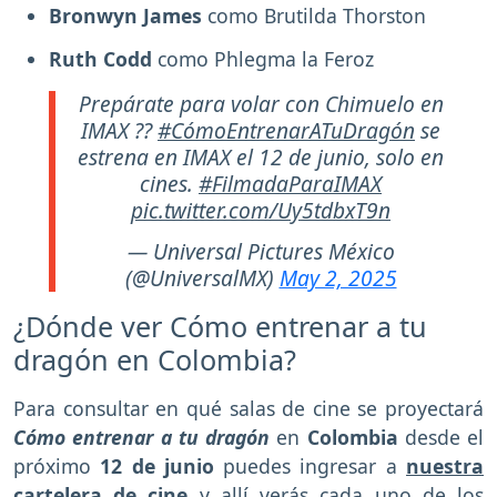
Bronwyn James
como Brutilda Thorston
Ruth Codd
como Phlegma la Feroz
Prepárate para volar con Chimuelo en
IMAX ??
#CómoEntrenarATuDragón
se
estrena en IMAX el 12 de junio, solo en
cines.
#FilmadaParaIMAX
pic.twitter.com/Uy5tdbxT9n
— Universal Pictures México
(@UniversalMX)
May 2, 2025
¿Dónde ver Cómo entrenar a tu
dragón en Colombia?
Para consultar en qué salas de cine se proyectará
Cómo entrenar a tu dragón
en
Colombia
desde el
próximo
12 de junio
puedes ingresar a
nuestra
cartelera de cine
y allí verás cada uno de los