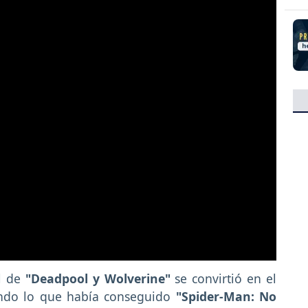
l de
"Deadpool y Wolverine"
se convirtió en el
erando lo que había conseguido
"Spider-Man: No