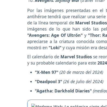
Avengers: Infinity War
(tráiler final
Por las imágenes presentadas en el 
antihéroe tendrá que realizar una serie
de la línea temporal de
Marvel Studios
imágenes de lo que han sido las pel
"Avengers: Age Of Ultrón"
y
"Thor: R
apreciarse a la criatura conocida com
mostró en
"Loki"
y cuya misión era des
El calendario de
Marvel Studios
se reo
y su probable calendario para este
202
"X-Men 97"
(20 de marzo del 2024)
"Deadpool 3"
(26 de julio del 2024)
"Agatha: Darkhold Diaries"
(mediad