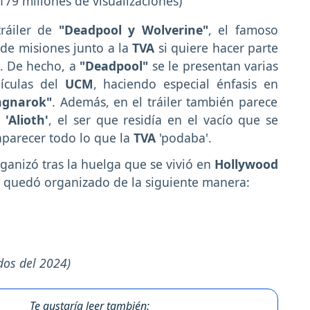
- 179 millones de visualizaciones)
tráiler de
"Deadpool y Wolverine"
, el famoso
 de misiones junto a la
TVA
si quiere hacer parte
. De hecho, a
"Deadpool"
se le presentan varias
ículas del
UCM
, haciendo especial énfasis en
agnarok"
. Además, en el tráiler también parece
o
'Alioth'
, el ser que residía en el vacío que se
aparecer todo lo que la
TVA
'podaba'.
rganizó tras la huelga que se vivió en
Hollywood
4
quedó organizado de la siguiente manera:
os del 2024)
Te gustaría leer también: