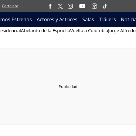
Cartelera
imos Estrenos
Actores y Actrices
Salas
Tráilers
Notici
esidencial
Abelardo de la Espriella
Vuelta a Colombia
Jorge Alfredo