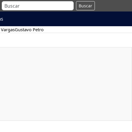
Buscar
as
 Vargas
Gustavo Petro