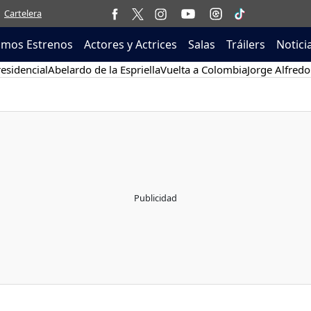
Cartelera
imos Estrenos
Actores y Actrices
Salas
Tráilers
Notici
esidencial
Abelardo de la Espriella
Vuelta a Colombia
Jorge Alfredo