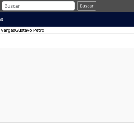
Buscar
as
 Vargas
Gustavo Petro