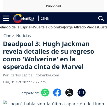
CINE
de la Espriella
Vuelta a Colombia
Jorge Alfredo Vargas
Gustavo Pe
Cine
Noticias
Deadpool 3: Hugh Jackman
revela detalles de su regreso
como 'Wolverine' en la
esperada cinta de Marvel
Por: Carlos Espitia • Colombia.com
Lun, 31 Oct 2022 12:22 pm
Comparte en: