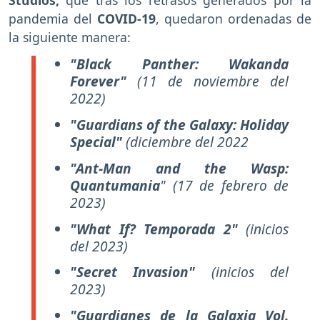
Studios,
que tras los retrasos generados por la
pandemia del
COVID-19
, quedaron ordenadas de
la siguiente manera:
"Black Panther: Wakanda
Forever"
(11 de noviembre del
2022)
"Guardians of the Galaxy: Holiday
Special"
(dici
embre del 2022
"Ant-Man and the Wasp:
Quantumania
"
(17 de febrero de
2023)
"What If? Temporada 2"
(inicios
del 2023)
"Secret Invasion"
(inicios del
2023)
"Guardianes de la Galaxia Vol.