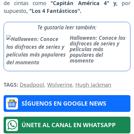
de cintas como
"Capitán América 4" y,
por
supuesto
, "Los 4 Fantásticos".
Te gustaría leer también:
Halloween: Conoce los
disfraces de series y
películas más
populares del
momento
TAGS:
Deadpool
,
Wolverine
,
Hugh Jackman
SÍGUENOS EN GOOGLE NEWS
ÚNETE AL CANAL EN WHATSAPP