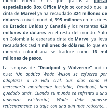
mundo entero. Y es que gracias al
portal
especializado Box Office Mojo
se conoció que la
cinta de
Marvel
ya ha recaudado
824 millones
de
dólares
a nivel mundial,
395 millones
en los cines
de
Estados Unidos y Canadá
y los restantes
428
millones de dólares
en el resto del mundo. Solo
en Colombia la esperada cinta de
Marvel
ya lleva
recaudados casi
4 millones de dólares
, lo que en
moneda colombiana se traduce como
16 mil
millones de pesos.
La sinopsis de
"Deadpool y Wolverine"
indica
que:
"Un apático Wade Wilson se esfuerza por
adaptarse a la vida civil. Sus días como el
mercenario moralmente inestable, Deadpool, han
quedado atrás. Cuando su mundo se enfrenta a una
amenaza existencial, Wade debe ponerse
reticentemente su traje con una aún más reticente...