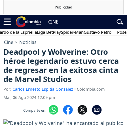
CINE
de la Espriella
Liga BetPlay
Spider-Man
Gustavo Petro
Posesión 
Cine
Noticias
Deadpool y Wolverine: Otro
héroe legendario estuvo cerca
de regresar en la exitosa cinta
de Marvel Studios
Por:
Carlos Ernesto Espitia González
• Colombia.com
Mar, 06 Ago 2024 12:09 pm
Comparte en: