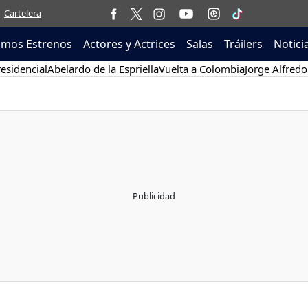
Cartelera
imos Estrenos
Actores y Actrices
Salas
Tráilers
Notici
esidencial
Abelardo de la Espriella
Vuelta a Colombia
Jorge Alfredo