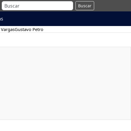
Buscar
as
 Vargas
Gustavo Petro