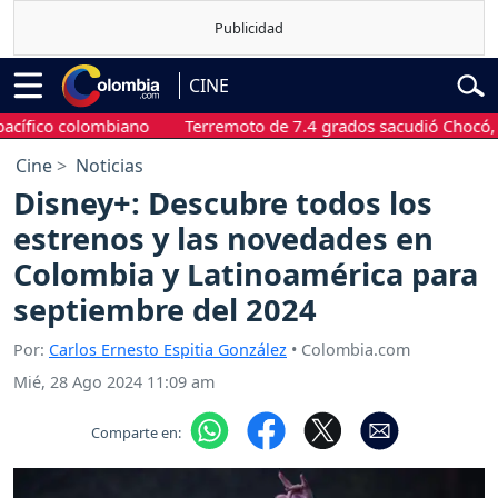
CINE
o colombiano
Terremoto de 7.4 grados sacudió Chocó, eje caf
Cine
Noticias
Disney+: Descubre todos los
estrenos y las novedades en
Colombia y Latinoamérica para
septiembre del 2024
Por:
Carlos Ernesto Espitia González
• Colombia.com
Mié, 28 Ago 2024 11:09 am
Comparte en: