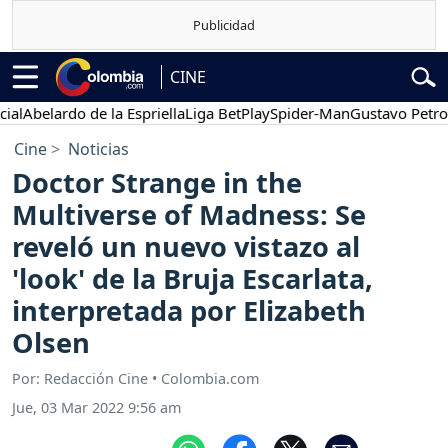
CINE
belardo de la Espriella
Liga BetPlay
Spider-Man
Gustavo Petro
P
Cine
Noticias
Doctor Strange in the
Multiverse of Madness: Se
reveló un nuevo vistazo al
'look' de la Bruja Escarlata,
interpretada por Elizabeth
Olsen
Por: Redacción Cine • Colombia.com
Jue, 03 Mar 2022 9:56 am