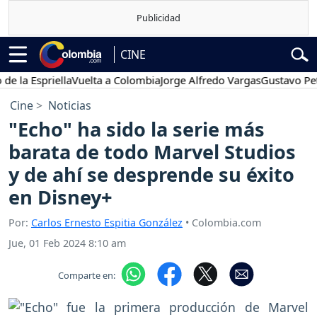
CINE
Espriella
Vuelta a Colombia
Jorge Alfredo Vargas
Gustavo Petro
Cine
Noticias
"Echo" ha sido la serie más
barata de todo Marvel Studios
y de ahí se desprende su éxito
en Disney+
Por:
Carlos Ernesto Espitia González
• Colombia.com
Jue, 01 Feb 2024 8:10 am
Comparte en: