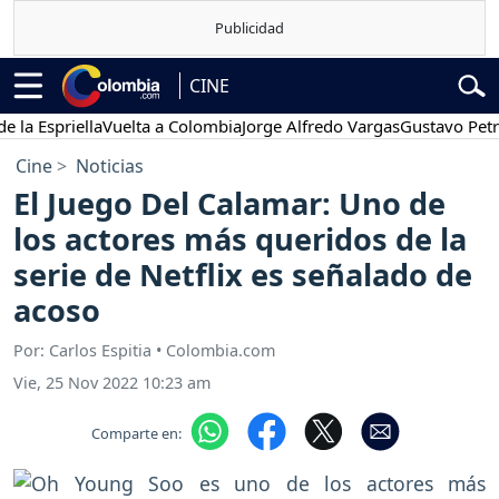
CINE
spriella
Vuelta a Colombia
Jorge Alfredo Vargas
Gustavo Petro
P
Cine
Noticias
El Juego Del Calamar: Uno de
los actores más queridos de la
serie de Netflix es señalado de
acoso
Por: Carlos Espitia • Colombia.com
Vie, 25 Nov 2022 10:23 am
Comparte en: