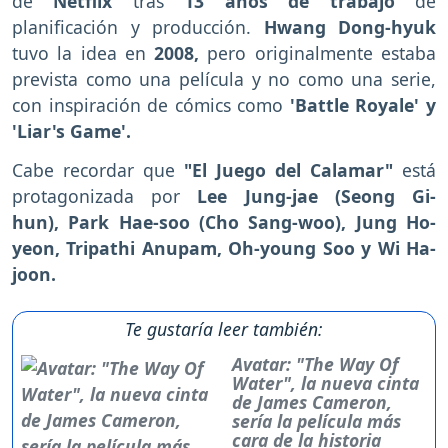
de
Netflix
tras
13 años de trabajo
de
planificación y producción.
Hwang Dong-hyuk
tuvo la idea en
2008,
pero originalmente estaba
prevista como una película y no como una serie,
con inspiración de cómics como
'Battle Royale' y
'Liar's Game'.
Cabe recordar que
"El Juego del Calamar"
está
protagonizada por
Lee Jung-jae (Seong Gi-
hun), Park Hae-soo (Cho Sang-woo), Jung Ho-
yeon, Tripathi Anupam, Oh-young Soo y Wi Ha-
joon.
Te gustaría leer también:
Avatar: "The Way Of
Water", la nueva cinta
de James Cameron,
sería la película más
cara de la historia