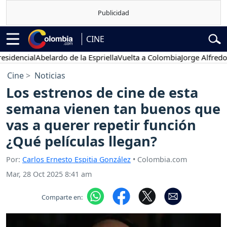
CINE
ial
Abelardo de la Espriella
Vuelta a Colombia
Jorge Alfredo Vargas
Cine
Noticias
Los estrenos de cine de esta
semana vienen tan buenos que
vas a querer repetir función
¿Qué películas llegan?
Por:
Carlos Ernesto Espitia González
• Colombia.com
Mar, 28 Oct 2025 8:41 am
Comparte en: