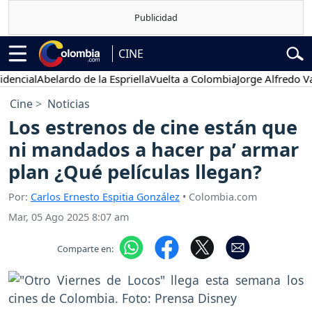
CINE
l
Abelardo de la Espriella
Vuelta a Colombia
Jorge Alfredo Vargas
G
Cine
Noticias
Los estrenos de cine están que
ni mandados a hacer pa’ armar
plan ¿Qué películas llegan?
Por:
Carlos Ernesto Espitia González
• Colombia.com
Mar, 05 Ago 2025 8:07 am
Comparte en: