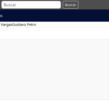
Buscar
as
 Vargas
Gustavo Petro