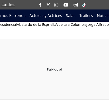
Cartelera
imos Estrenos
Actores y Actrices
Salas
Tráilers
Notici
esidencial
Abelardo de la Espriella
Vuelta a Colombia
Jorge Alfredo