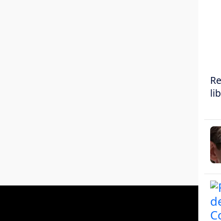
Re
li