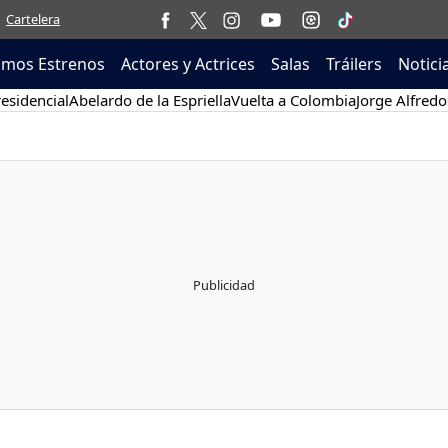
Cartelera
imos Estrenos
Actores y Actrices
Salas
Tráilers
Notici
esidencial
Abelardo de la Espriella
Vuelta a Colombia
Jorge Alfredo