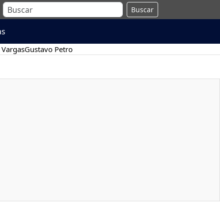
Buscar
as
 Vargas
Gustavo Petro