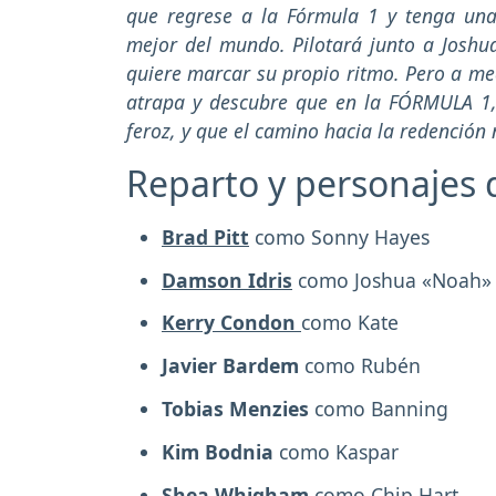
que regrese a la Fórmula 1 y tenga una 
mejor del mundo. Pilotará junto a Joshu
quiere marcar su propio ritmo. Pero a me
atrapa y descubre que en la FÓRMULA 1
feroz, y que el camino hacia la redención 
Reparto y personajes 
Brad Pitt
como Sonny Hayes
Damson Idris
como Joshua «Noah»
Kerry Condon
como Kate
Javier Bardem
como Rubén
Tobias Menzies
como Banning
Kim Bodnia
como Kaspar
Shea Whigham
como Chip Hart