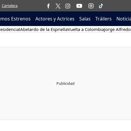
Cartelera
imos Estrenos
Actores y Actrices
Salas
Tráilers
Notici
esidencial
Abelardo de la Espriella
Vuelta a Colombia
Jorge Alfredo