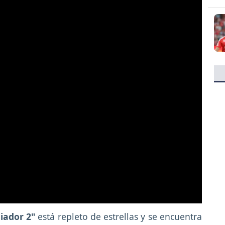
iador 2"
está repleto de estrellas y se encuentra