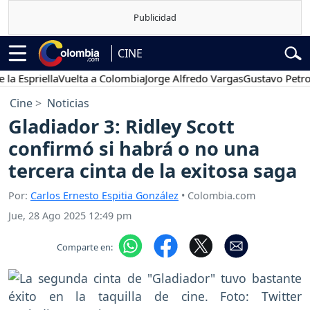
CINE
priella
Vuelta a Colombia
Jorge Alfredo Vargas
Gustavo Petro
Po
Cine
Noticias
Gladiador 3: Ridley Scott
confirmó si habrá o no una
tercera cinta de la exitosa saga
Por:
Carlos Ernesto Espitia González
• Colombia.com
Jue, 28 Ago 2025 12:49 pm
Comparte en: