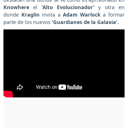
Knowhere
el
'Alto Evolucionador'
y otra en
donde
Kraglin
invita a
Adam Warlock
a formar
parte de los nuevos
'Guardianes de la Galaxia'.