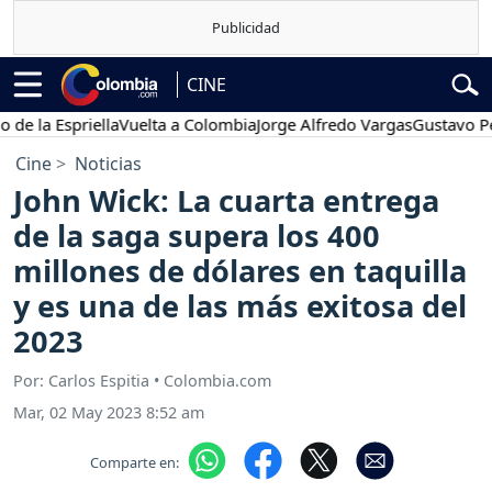
CINE
 Espriella
Vuelta a Colombia
Jorge Alfredo Vargas
Gustavo Petro
Cine
Noticias
John Wick: La cuarta entrega
de la saga supera los 400
millones de dólares en taquilla
y es una de las más exitosa del
2023
Por: Carlos Espitia • Colombia.com
Mar, 02 May 2023 8:52 am
Comparte en: