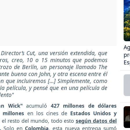
Ag
 Director’s Cut, una versión extendida, que
pr
otros, creo, 10 o 15 minutos que podemos
Es
trozo de Berlín, un personaje llamado The
ante buena con John, y otra escena entre él
n que incluiremos [...] Simplemente, como
la película, y pensé que en una película de
lento"
hn Wick"
acumuló
427 millones de dólares
 millones
en los cines de
Estados Unidos y
 el resto del mundo, todo esto
según datos del
.
Solo en
Colombia
, esta nueva entrega sumó