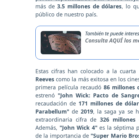
más de
3.5 millones de dólares
, lo q
público de nuestro país.
También te puede interes
Consulta AQUÍ los me
Estas cifras han colocado a la cuart
Reeves
como la más exitosa en los cines
primera película recaudó
86 millones 
estrenó
"John Wick: Pacto de Sangr
recaudación de
171 millones de dóla
Parabellum"
de
2019
, la saga ya se 
extraordinaria cifra de
326 millones 
Además,
"John Wick 4"
es la séptima p
de la importancia de
"Super Mario Bros