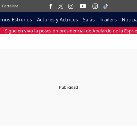
Cartelera
imos Estrenos
Actores y Actrices
Salas
Tráilers
Notici
Sigue en vivo la posesión presidencial de Abelardo de la Esprie