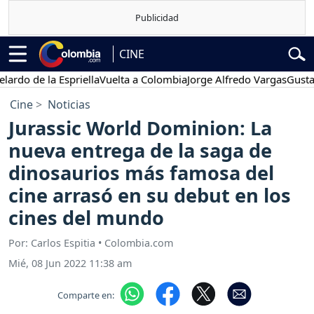
CINE
 de la Espriella
Vuelta a Colombia
Jorge Alfredo Vargas
Gustavo Pe
Cine
Noticias
Jurassic World Dominion: La
nueva entrega de la saga de
dinosaurios más famosa del
cine arrasó en su debut en los
cines del mundo
Por: Carlos Espitia • Colombia.com
Mié, 08 Jun 2022 11:38 am
Comparte en: