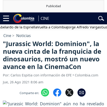
CINE
o de la Espriella
Vuelta a Colombia
Jorge Alfredo Vargas
Gustavo 
Cine
Noticias
"Jurassic World: Dominion", la
nueva cinta de la franquicia de
dinosaurios, mostró un nuevo
avance en la CinemaCon
Por: Carlos Espitia con información de EFE • Colombia.com
Jue, 26 Ago 2021 8:06 am
Comparte en: