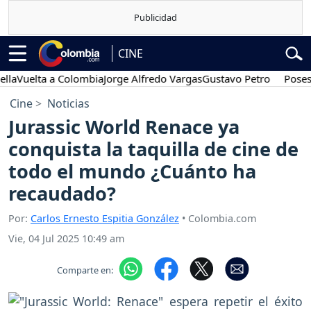
CINE
elta a Colombia
Jorge Alfredo Vargas
Gustavo Petro
Posesión p
Cine
Noticias
Jurassic World Renace ya
conquista la taquilla de cine de
todo el mundo ¿Cuánto ha
recaudado?
Por:
Carlos Ernesto Espitia González
• Colombia.com
Vie, 04 Jul 2025 10:49 am
Comparte en: