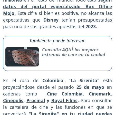
datos del portal especializado Box Office
Mojo.
Esta cifra si bien es positiva, no alcanza las
expectativas que
Disney
tenían presupuestadas
para una de sus grandes apuestas del
2023.
También te puede interesar:
Consulta AQUÍ los mejores
estrenos de cine en tu ciudad
En el caso de
Colombia
,
"La Sirenita"
está
proyectándose desde el pasado
25 de mayo
en
cadenas como
Cine Colombia
,
Cinemark
,
Cinépolis
,
Procinal
y
Royal Films
.
Para consultar
la cartelera de cine y las funciones en que se
proyectará
"La Sirenita"
en tu ciudad puedes