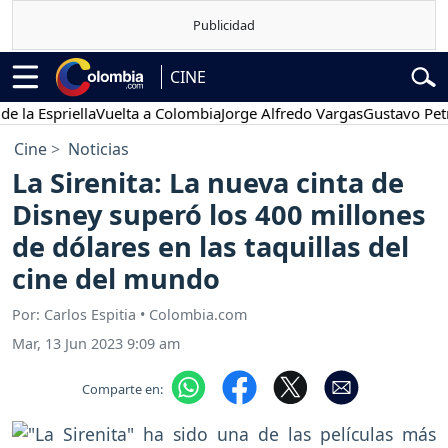
CINE
spriella
Vuelta a Colombia
Jorge Alfredo Vargas
Gustavo Petro
P
Cine
Noticias
La Sirenita: La nueva cinta de
Disney superó los 400 millones
de dólares en las taquillas del
cine del mundo
Por: Carlos Espitia • Colombia.com
Mar, 13 Jun 2023 9:09 am
Comparte en: