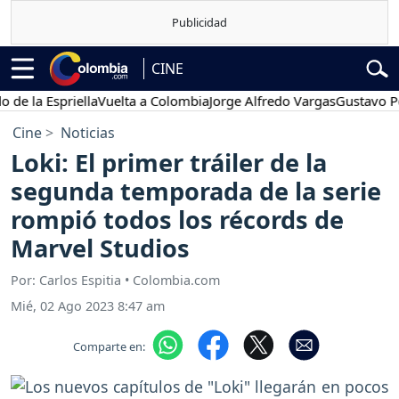
CINE
a Espriella
Vuelta a Colombia
Jorge Alfredo Vargas
Gustavo Petro
Cine
Noticias
Loki: El primer tráiler de la
segunda temporada de la serie
rompió todos los récords de
Marvel Studios
Por: Carlos Espitia • Colombia.com
Mié, 02 Ago 2023 8:47 am
Comparte en: