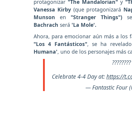
protagonizar
"The Mandalorian"
y
"Th
Vanessa Kirby
(que protagonizará
Nap
Munson
en
"Stranger Things")
se
Bachrach
será
'La Mole'.
Ahora, para emocionar aún más a los f
"Los 4 Fantásticos"
, se ha revelad
Humana'
, uno de los personajes más c
???????
Celebrate 4-4 Day at:
https://t
— Fantastic Four 