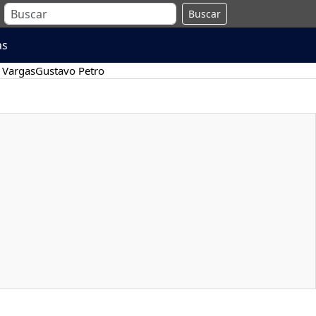
Buscar
as
 Vargas
Gustavo Petro