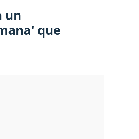
a un
umana' que