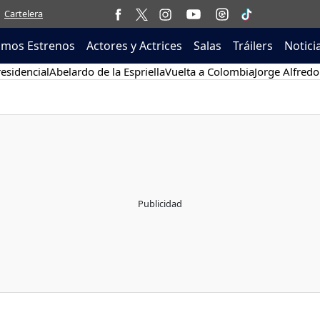
Cartelera
imos Estrenos
Actores y Actrices
Salas
Tráilers
Notici
esidencial
Abelardo de la Espriella
Vuelta a Colombia
Jorge Alfredo