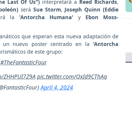
e Last Of Us")
interpretará a
Reed Richards
,
oleón)
será
Sue Storm
,
Joseph Quinn (Eddie
rá la
'Antorcha Humana'
y
Ebon Moss-
anáticos que esperan esta nueva adaptación de
o un nuevo poster centrado en la
'Antorcha
arismáticos de este grupo:
?
#TheFantasticFour
.co/ZHHPUI7Z9A
pic.twitter.com/QxId9CThAq
(@FantasticFour)
April 4, 2024