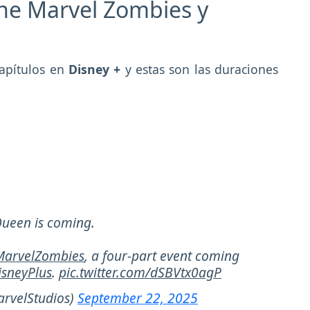
ene Marvel Zombies y
capítulos en
Disney +
y estas son las duraciones
ueen is coming.
arvelZombies
, a four-part event coming
sneyPlus
.
pic.twitter.com/dSBVtx0agP
rvelStudios)
September 22, 2025