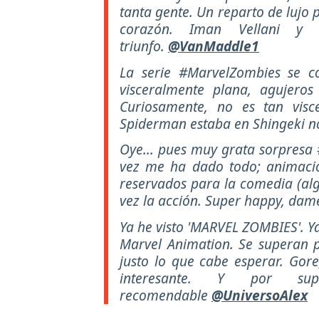
tanta gente. Un reparto de lujo
corazón. Iman Vellani y 
triunfo.
@VanMaddle1
La serie #MarvelZombies se c
visceralmente plana, agujeros i
Curiosamente, no es tan visc
Spiderman estaba en Shingeki n
Oye... pues muy grata sorpresa
vez me ha dado todo; animació
reservados para la comedia (alg
vez la acción. Super happy, dam
Ya he visto 'MARVEL ZOMBIES'. Y
Marvel Animation. Se superan p
justo lo que cabe esperar. Gore
interesante. Y por su
recomendable
@UniversoAlex