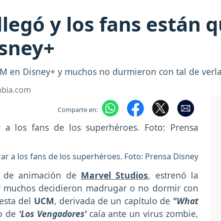
legó y los fans están 
isney+
CM en Disney+ y muchos no durmieron con tal de verla
mbia.com
Comparte en:
ar a los fans de los superhéroes. Foto: Prensa Disney
ie de animación de
Marvel Studios
, estrenó la
y muchos decidieron madrugar o no dormir con
uesta del
UCM
, derivada de un capítulo de
"What
o de
'Los Vengadores'
caía ante un virus zombie,