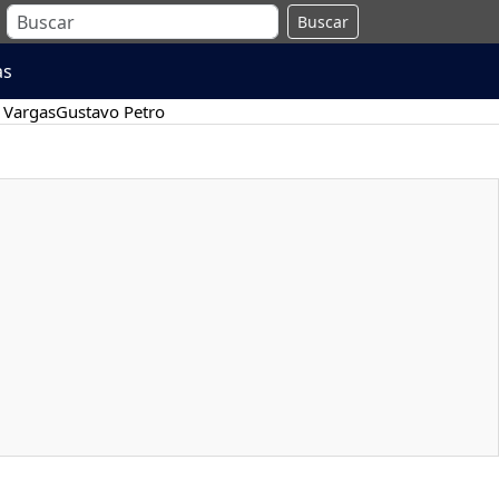
Buscar
as
 Vargas
Gustavo Petro