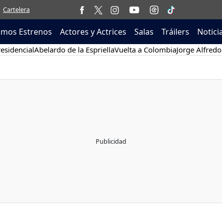
Cartelera
imos Estrenos
Actores y Actrices
Salas
Tráilers
Notici
esidencial
Abelardo de la Espriella
Vuelta a Colombia
Jorge Alfredo