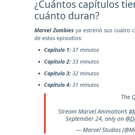
¿Cuántos capítulos ti
cuánto duran?
Marvel Zombies
ya estrenó sus cuatro 
de estos episodios:
Capítulo 1:
37 minutos
Capítulo 2:
33 minutos
Capítulo 3:
32 minutos
Capítulo 4:
31 minutos
The Q
Stream Marvel Animation’s
#M
September 24, only on
@Di
— Marvel Studios (@Ma