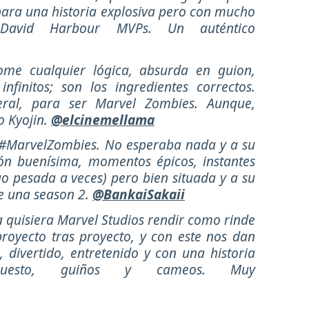
 para una historia explosiva pero con mucho
David Harbour MVPs. Un auténtico
ome cualquier lógica, absurda en guion,
nfinitos; son los ingredientes correctos.
eral, para ser Marvel Zombies. Aunque,
o Kyojin.
@elcinemellama
 #MarvelZombies. No esperaba nada y a su
n buenísima, momentos épicos, instantes
o pesada a veces) pero bien situada y a su
e una season 2.
@BankaiSakaii
a quisiera Marvel Studios rendir como rinde
royecto tras proyecto, y con este nos dan
, divertido, entretenido y con una historia
puesto, guiños y cameos. Muy