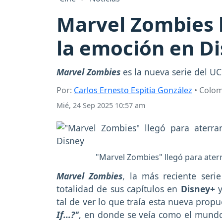
Marvel Zombies l
la emoción en D
Marvel Zombies
es la nueva serie del U
Por:
Carlos Ernesto Espitia González
• Colo
Mié, 24 Sep 2025 10:57 am
"Marvel Zombies" llegó para aterr
Marvel Zombies
, la más reciente ser
totalidad de sus capítulos en
Disney+
tal de ver lo que traía esta nueva prop
If...?"
, en donde se veía como el mund