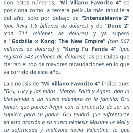
Con estos números,
"Mi Villano Favorito 4"
se
posiciona como la tercera película más taquillera
del año, solo por debajo de
"IntensaMente 2"
(que lleva 1.5 billones de dólares)
y de
"Dune 2"
(con 711 millones de dólares)
y ya superó
a
"Godzilla x Kong: The New Empire"
(con 567
millones de dólares)
y
"Kung Fu Panda 4"
(que
registró 543 millones de dólares)
; las películas que
cierran el top de mayores recaudaciones en lo que
va corrido de este año.
La sinopsis de
"Mi Villano Favorito 4"
indica que:
"Gru, Lucy y las niñas -Margo, Edith y Agnes- dan la
bienvenida a un nuevo miembro en la familia: Gru
Junior, que parece llegar con el propósito de ser un
suplicio para su padre. Gru tendrá que enfrentarse
en esta ocasión a su nueva némesis Maxime Le Mal y
su sofisticada y malévola novia Valentina, lo que