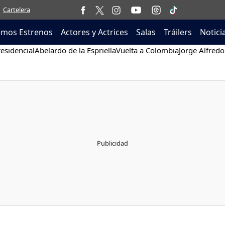
Cartelera
imos Estrenos
Actores y Actrices
Salas
Tráilers
Notici
esidencial
Abelardo de la Espriella
Vuelta a Colombia
Jorge Alfredo