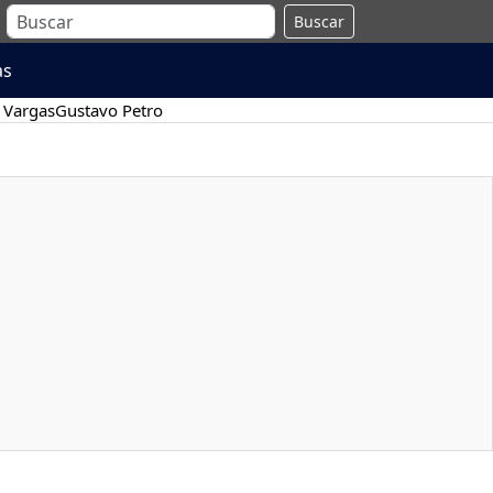
Buscar
as
 Vargas
Gustavo Petro